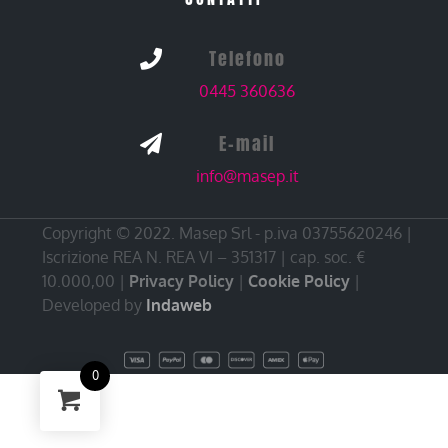
Telefono

0445 360636
E-mail

info@masep.it
Copyright © 2022. Masep Srl - p.iva 03755620246 |
Iscrizione REA N. REA VI – 351317 | cap. soc. €
10.000,00 |
Privacy Policy
|
Cookie Policy
|
Developed by
Indaweb
0