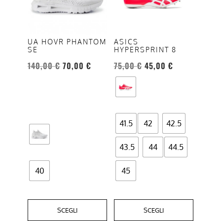
varianti.
varianti.
Le
Le
opzioni
opzioni
UA HOVR PHANTOM
ASICS
SE
HYPERSPRINT 8
possono
possono
essere
essere
140,00
€
70,00
€
75,00
€
45,00
€
scelte
scelte
nella
nella
pagina
pagina
del
del
41.5
42
42.5
prodotto
prodotto
43.5
44
44.5
40
45
SCEGLI
SCEGLI