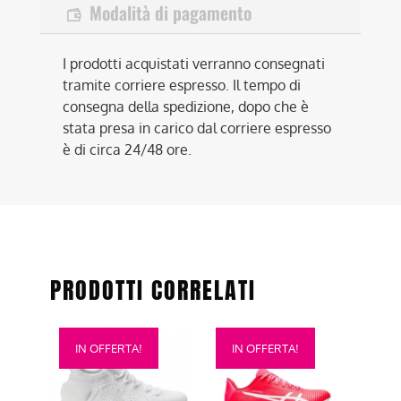
Modalità di pagamento
I prodotti acquistati verranno consegnati
tramite corriere espresso. Il tempo di
consegna della spedizione, dopo che è
stata presa in carico dal corriere espresso
è di circa 24/48 ore.
PRODOTTI CORRELATI
Questo
Questo
IN OFFERTA!
IN OFFERTA!
prodotto
prodotto
ha
ha
più
più