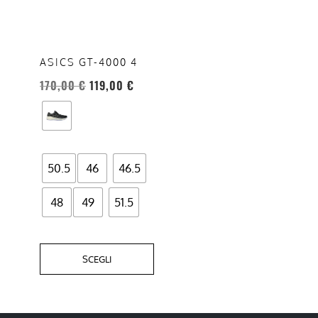
più
varianti.
Le
opzioni
ASICS GT-4000 4
possono
170,00
€
119,00
€
essere
scelte
nella
pagina
del
50.5
46
46.5
prodotto
48
49
51.5
SCEGLI