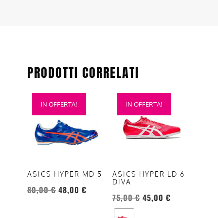
PRODOTTI CORRELATI
Questo
Questo
IN OFFERTA!
IN OFFERTA!
prodotto
prodotto
ha
ha
più
più
varianti.
varianti.
Le
Le
opzioni
opzioni
ASICS HYPER MD 5
ASICS HYPER LD 6
DIVA
possono
possono
80,00
€
48,00
€
essere
essere
75,00
€
45,00
€
scelte
scelte