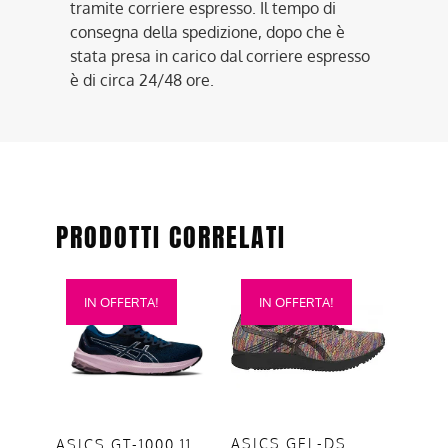
tramite corriere espresso. Il tempo di
consegna della spedizione, dopo che è
stata presa in carico dal corriere espresso
è di circa 24/48 ore.
PRODOTTI CORRELATI
Questo
Questo
IN OFFERTA!
IN OFFERTA!
prodotto
prodotto
ha
ha
più
più
varianti.
varianti.
Le
Le
opzioni
opzioni
ASICS GEL-DS
ASICS GT-1000 11