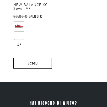
NEW BALANCE XC
opzioni
Seven V7
possono
90,00
€
54,00
€
essere
scelte
nella
pagina
del
37
prodotto
SCEGLI
HAI BISOGNO DI AIUTO?