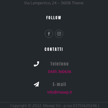
Via Lampertico, 24 – 36016 Thiene
FOLLOW
CONTATTI
Telefono

0445 360636
E-mail

info@masep.it
Copyright © 2022. Masep Srl - p.iva 03755620246 |