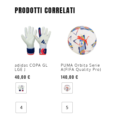
PRODOTTI CORRELATI
Questo
Questo
prodotto
prodotto
ha
ha
più
più
varianti.
varianti.
Le
Le
opzioni
opzioni
adidas COPA GL
PUMA Orbita Serie
LGE J
A(FIFA Quality Pro)
possono
possono
40,00
€
140,00
€
essere
essere
scelte
scelte
nella
nella
pagina
pagina
del
del
4
5
prodotto
prodotto