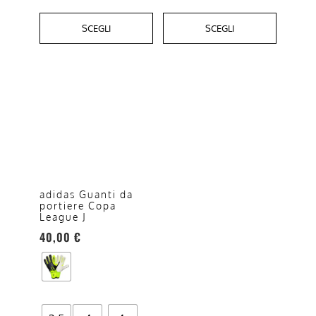
SCEGLI
SCEGLI
Questo
prodotto
ha
più
varianti.
Le
opzioni
adidas Guanti da
portiere Copa
possono
League J
essere
40,00
€
scelte
nella
pagina
del