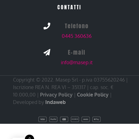
CONTATTI
Telefono

0445 360636
E-mail

info@masep.it
Copyright © 2022. Masep Srl - p.iva 03755620246 |
Iscrizione REA N. REA VI – 351317 | cap. soc. €
10.000,00 |
Privacy Policy
|
Cookie Policy
|
Developed by
Indaweb