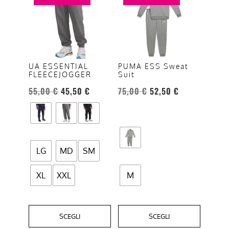
ha
ha
più
più
varianti.
varianti.
Le
Le
opzioni
opzioni
UA ESSENTIAL
PUMA ESS Sweat
FLEECEJOGGER
Suit
possono
possono
essere
essere
55,00
€
45,50
€
75,00
€
52,50
€
scelte
scelte
nella
nella
pagina
pagina
del
del
LG
MD
SM
prodotto
prodotto
XL
XXL
M
SCEGLI
SCEGLI