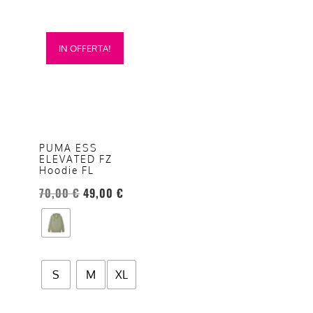
Questo
IN OFFERTA!
prodotto
ha
più
varianti.
Le
opzioni
PUMA ESS
ELEVATED FZ
possono
Hoodie FL
essere
70,00
€
49,00
€
scelte
nella
pagina
del
prodotto
S
M
XL