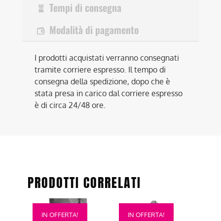
Tempi di consegna
Modalità di pagamento
I prodotti acquistati verranno consegnati
tramite corriere espresso. Il tempo di
consegna della spedizione, dopo che è
stata presa in carico dal corriere espresso
è di circa 24/48 ore.
PRODOTTI CORRELATI
Questo
Questo
IN OFFERTA!
IN OFFERTA!
prodotto
prodotto