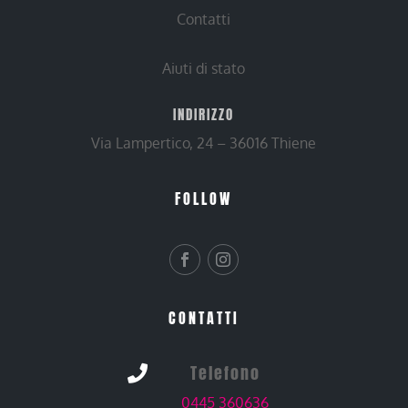
Contatti
Aiuti di stato
INDIRIZZO
Via Lampertico, 24 – 36016 Thiene
FOLLOW
CONTATTI
Telefono

0445 360636