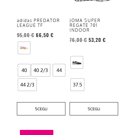
varianti.
varianti.
Le
Le
opzioni
opzioni
adidas PREDATOR
JOMA SUPER
LEAGUE TF
REGATE 701
possono
possono
INDOOR
essere
essere
95,00
€
66,50
€
76,00
€
53,20
€
scelte
scelte
nella
nella
pagina
pagina
del
del
40
40 2/3
44
prodotto
prodotto
44 2/3
37.5
SCEGLI
SCEGLI
Questo