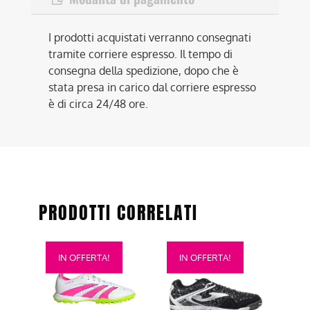
I prodotti acquistati verranno consegnati
tramite corriere espresso. Il tempo di
consegna della spedizione, dopo che è
stata presa in carico dal corriere espresso
è di circa 24/48 ore.
PRODOTTI CORRELATI
Questo
Questo
IN OFFERTA!
IN OFFERTA!
prodotto
prodotto
ha
ha
più
più