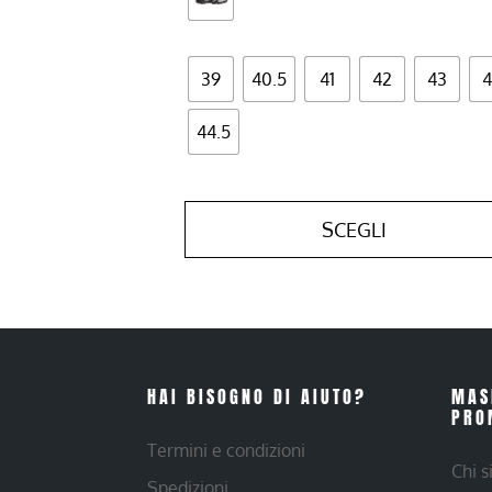
39
40.5
41
42
43
4
44.5
SCEGLI
HAI BISOGNO DI AIUTO?
MAS
PRO
Termini e condizioni
Chi 
Spedizioni