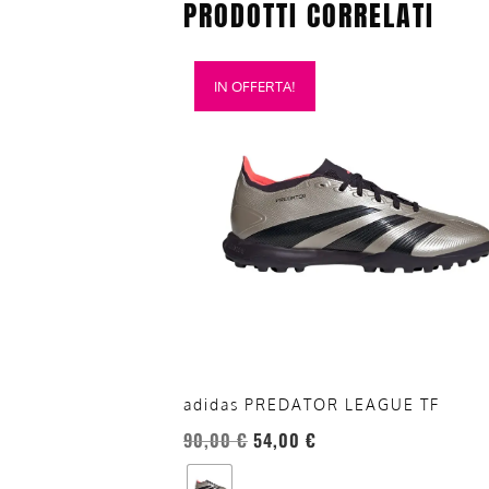
PRODOTTI CORRELATI
Questo
IN OFFERTA!
prodotto
ha
più
varianti.
Le
opzioni
possono
essere
scelte
nella
pagina
del
adidas PREDATOR LEAGUE TF
prodotto
90,00
€
54,00
€