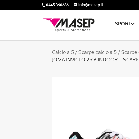
0445 360636
info@masep.it
SPORT
Calcio a 5
/
Scarpe calcio a 5
/
Scarpe 
JOMA INVICTO 2516 INDOOR – SCARP