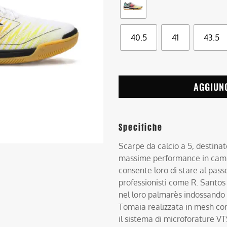
40.5
41
43.5
AGGIUN
Specifiche
Scarpe da calcio a 5, destinat
massime performance in campo
consente loro di stare al passo
professionisti come R. Santo
nel loro palmarès indossando
Tomaia realizzata in mesh con 
il sistema di microforature VT