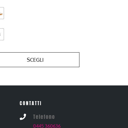
3
SCEGLI
CONTATTI
Telefono

0445 360636