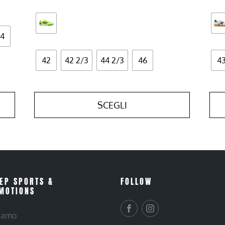
4
42
42 2/3
44 2/3
46
4
SCEGLI
EP SPORTS &
FOLLOW
MOTIONS
siamo