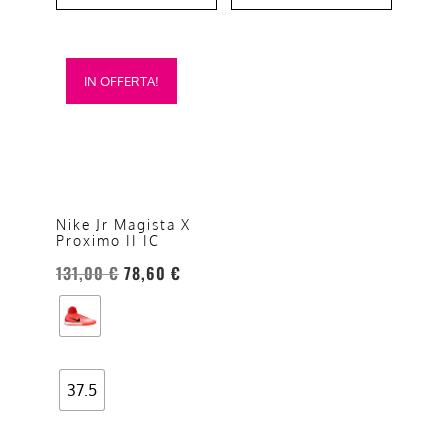
Questo
IN OFFERTA!
prodotto
ha
più
varianti.
Le
opzioni
Nike Jr Magista X
Proximo II IC
possono
essere
131,00
€
78,60
€
scelte
nella
pagina
del
37.5
prodotto