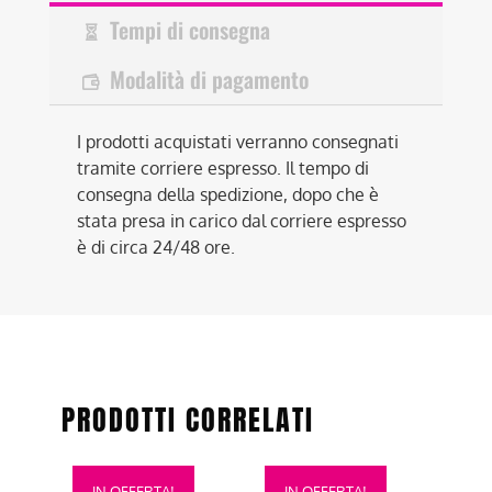
Tempi di consegna
Modalità di pagamento
I prodotti acquistati verranno consegnati
tramite corriere espresso. Il tempo di
consegna della spedizione, dopo che è
stata presa in carico dal corriere espresso
è di circa 24/48 ore.
PRODOTTI CORRELATI
Questo
Questo
IN OFFERTA!
IN OFFERTA!