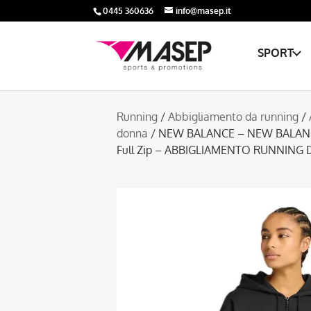
0445 360636
info@masep.it
SPORT
Running
/
Abbigliamento da running
/
donna
/ NEW BALANCE – NEW BALANCE
Full Zip – ABBIGLIAMENTO RUNNING