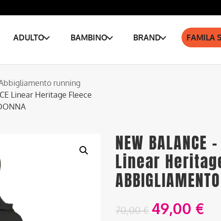
ADULTO
BAMBINO
BRAND
FAMILA 
Abbigliamento running
 Linear Heritage Fleece
 DONNA
NEW BALANCE –
Linear Heritage
ABBIGLIAMENTO
49,00
€
70,00
€