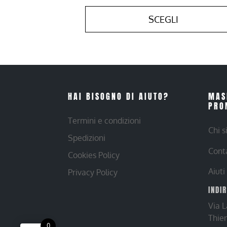
SCEGLI
HAI BISOGNO DI AIUTO?
MAS
PRO
Termini e condizioni
Chi 
Spedizioni
Cont
Cookies Policy
Aiuti
Privacy Policy
INDI
Via 
Thie
0