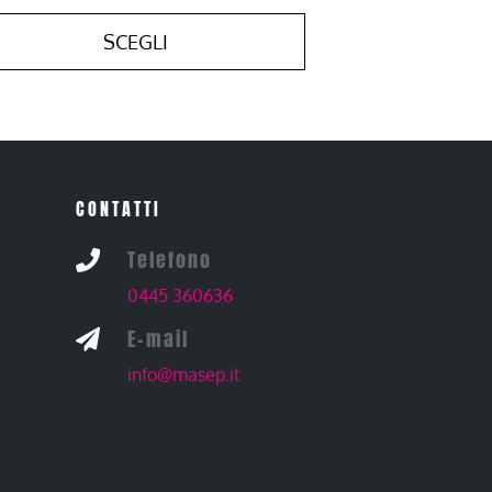
SCEGLI
CONTATTI
Telefono

0445 360636
E-mail

info@masep.it