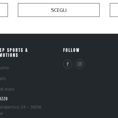
SCEGLI
EP SPORTS &
FOLLOW
MOTIONS
siamo
atti
 di stato
RIZZO
Lampertico, 24 – 36016
ne