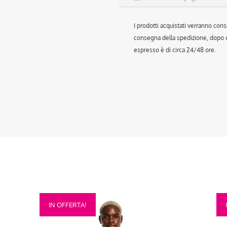
I prodotti acquistati verranno cons
consegna della spedizione, dopo ch
espresso è di circa 24/48 ore.
Questo
Que
IN OFFERTA!
prodotto
prod
ha
ha