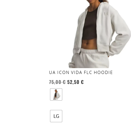
più
varianti.
Le
opzioni
possono
essere
scelte
nella
pagina
del
UA ICON VIDA FLC HOODIE
prodotto
75,00
€
52,50
€
LG