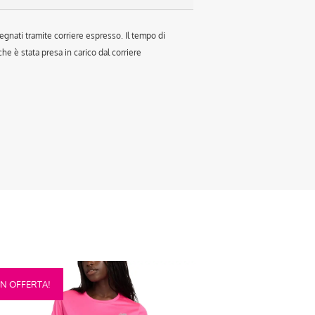
egnati tramite corriere espresso. Il tempo di
e è stata presa in carico dal corriere
sto
IN OFFERTA!
otto