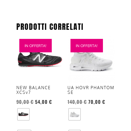
PRODOTTI CORRELATI
Questo
Questo
IN OFFERTA!
IN OFFERTA!
prodotto
prodotto
ha
ha
più
più
varianti.
varianti.
Le
Le
opzioni
opzioni
NEW BALANCE
UA HOVR PHANTOM
XCSv7
SE
possono
possono
essere
essere
90,00
€
54,00
€
140,00
€
70,00
€
scelte
scelte
nella
nella
pagina
pagina
del
del