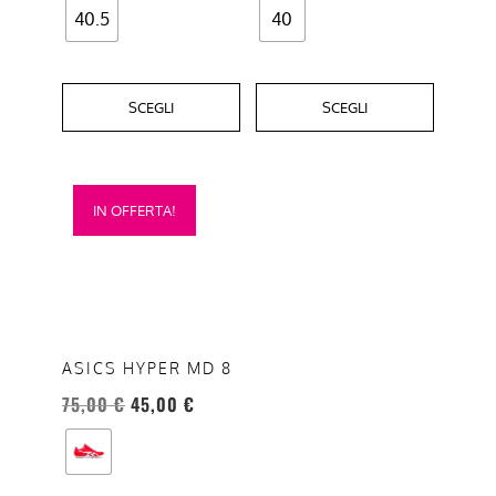
40.5
40
prodotto
prodotto
SCEGLI
SCEGLI
Questo
IN OFFERTA!
prodotto
ha
più
varianti.
Le
opzioni
ASICS HYPER MD 8
possono
75,00
€
45,00
€
essere
scelte
nella