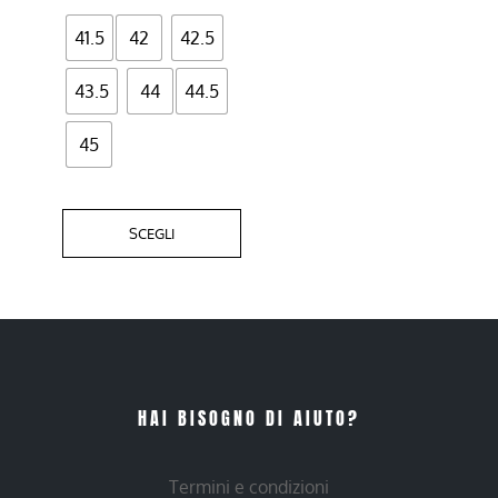
pagina
del
41.5
42
42.5
prodotto
43.5
44
44.5
45
SCEGLI
HAI BISOGNO DI AIUTO?
Termini e condizioni