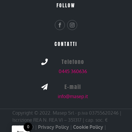
FOLLOW
CONTATTI
Telefono

0445 360636
E-mail

info@masep.it
Copyright © 2022. Masep Srl - p.iva 03755620246 |
Iscrizione REA N. REA VI – 351317 | cap. soc. €
10.000,00 |
Privacy Policy
|
Cookie Policy
|
0