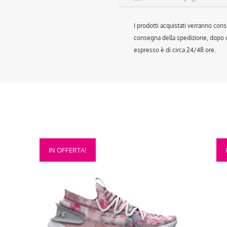
I prodotti acquistati verranno cons
consegna della spedizione, dopo ch
espresso è di circa 24/48 ore.
Questo
Que
IN OFFERTA!
prodotto
prod
ha
ha
più
più
varianti.
vari
Le
Le
opzioni
opzi