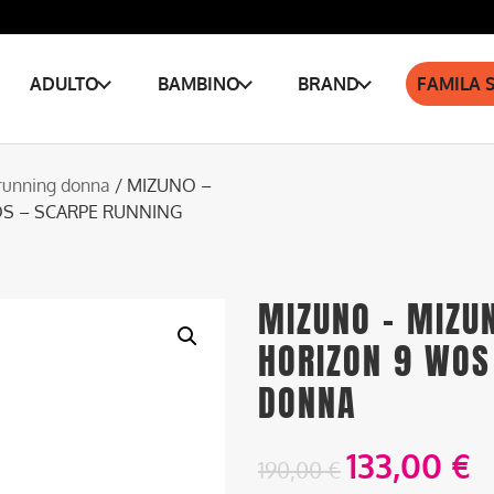
ADULTO
BAMBINO
BRAND
FAMILA 
running donna
/ MIZUNO –
S – SCARPE RUNNING
MIZUNO – MIZU
HORIZON 9 WOS
DONNA
133,00
€
190,00
€