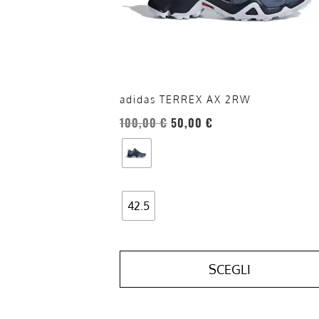
possono
essere
scelte
nella
pagina
del
adidas TERREX AX 2RW
prodotto
100,00
€
50,00
€
42.5
SCEGLI