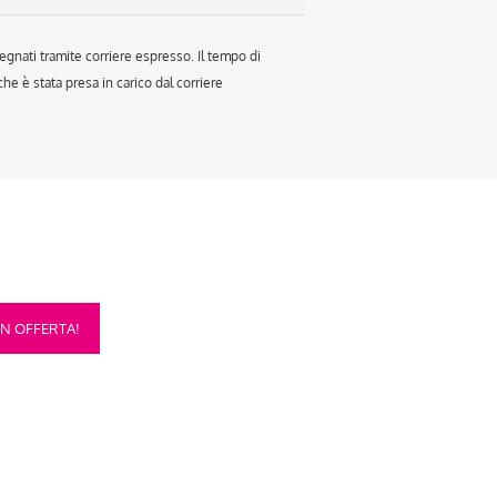
egnati tramite corriere espresso. Il tempo di
e è stata presa in carico dal corriere
sto
IN OFFERTA!
otto
anti.
oni