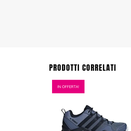
PRODOTTI CORRELATI
Questo
IN OFFERTA!
prodotto
ha
più
varianti.
Le
opzioni