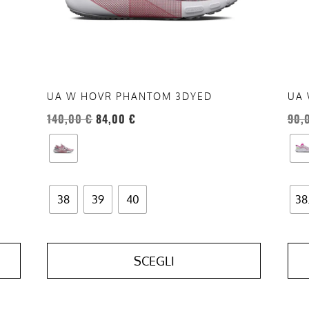
possono
pos
essere
esse
scelte
scel
nella
nell
pagina
pag
del
del
UA W HOVR PHANTOM 3DYED
UA 
prodotto
prod
140,00
€
84,00
€
90,
38
39
40
38
SCEGLI