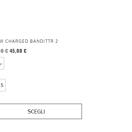
sono
re
te
a
ina
W CHARGED BANDITTR 2
otto
00
€
45,00
€
.5
SCEGLI