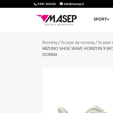
0445 360636
info@masep.it
SPORT
Running
/
Scarpe da running
/
Scarpe 
MIZUNO SHOE WAVE HORIZON 9 WO
DONNA