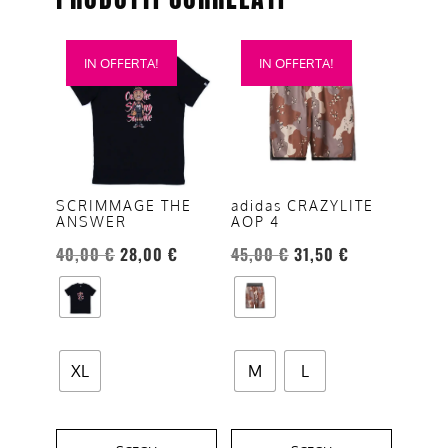
Questo
Questo
IN OFFERTA!
IN OFFERTA!
prodotto
prodotto
ha
ha
più
più
varianti.
varianti.
Le
Le
opzioni
opzioni
adidas CRAZYLITE
SCRIMMAGE THE
AOP 4
ANSWER
possono
possono
essere
essere
45,00
€
31,50
€
40,00
€
28,00
€
scelte
scelte
nella
nella
pagina
pagina
del
del
XL
M
L
prodotto
prodotto