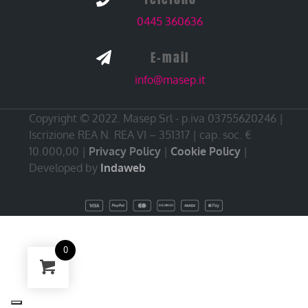
0445 360636
E-mail

info@masep.it
Copyright © 2022. Masep Srl - p.iva 03755620246 |
Iscrizione REA N. REA VI – 351317 | cap. soc. €
10.000,00 |
Privacy Policy
|
Cookie Policy
|
Developed by
Indaweb
0