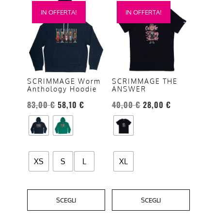
Questo
Questo
IN OFFERTA!
IN OFFERTA!
prodotto
prodotto
ha
ha
più
più
varianti.
varianti.
Le
Le
opzioni
opzioni
SCRIMMAGE Worm
SCRIMMAGE THE
Anthology Hoodie
ANSWER
possono
possono
essere
essere
83,00
€
58,10
€
40,00
€
28,00
€
scelte
scelte
nella
nella
pagina
pagina
del
del
XS
S
L
XL
prodotto
prodotto
SCEGLI
SCEGLI