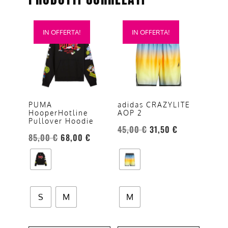
Questo
Questo
IN OFFERTA!
IN OFFERTA!
prodotto
prodotto
ha
ha
più
più
varianti.
varianti.
Le
Le
opzioni
opzioni
PUMA
adidas CRAZYLITE
HooperHotline
AOP 2
possono
possono
Pullover Hoodie
essere
essere
45,00
€
31,50
€
85,00
€
68,00
€
scelte
scelte
nella
nella
pagina
pagina
del
del
prodotto
prodotto
S
M
M