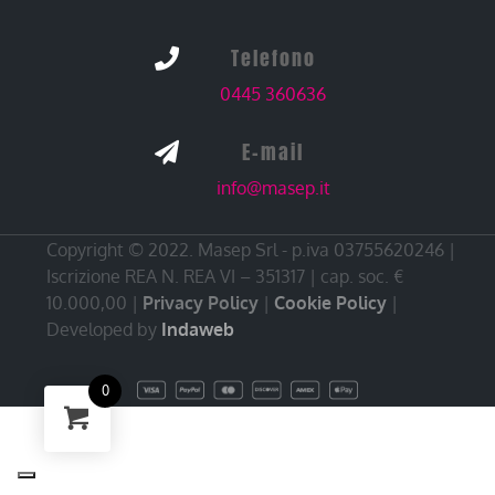
Telefono

0445 360636
E-mail

info@masep.it
Copyright © 2022. Masep Srl - p.iva 03755620246 |
Iscrizione REA N. REA VI – 351317 | cap. soc. €
10.000,00 |
Privacy Policy
|
Cookie Policy
|
Developed by
Indaweb
0