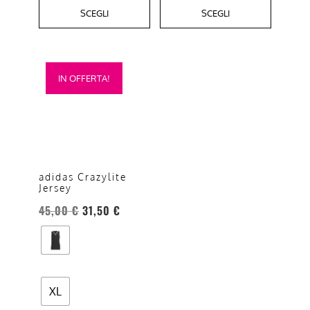
SCEGLI
SCEGLI
Questo
IN OFFERTA!
prodotto
ha
più
varianti.
Le
opzioni
adidas Crazylite
Jersey
possono
essere
45,00
€
31,50
€
scelte
nella
pagina
del
XL
prodotto