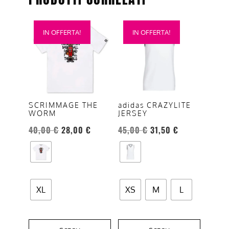
Questo
Questo
IN OFFERTA!
IN OFFERTA!
prodotto
prodotto
ha
ha
più
più
varianti.
varianti.
Le
Le
opzioni
opzioni
SCRIMMAGE THE
adidas CRAZYLITE
WORM
JERSEY
possono
possono
essere
essere
40,00
€
28,00
€
45,00
€
31,50
€
scelte
scelte
nella
nella
pagina
pagina
del
del
XL
XS
M
L
prodotto
prodotto