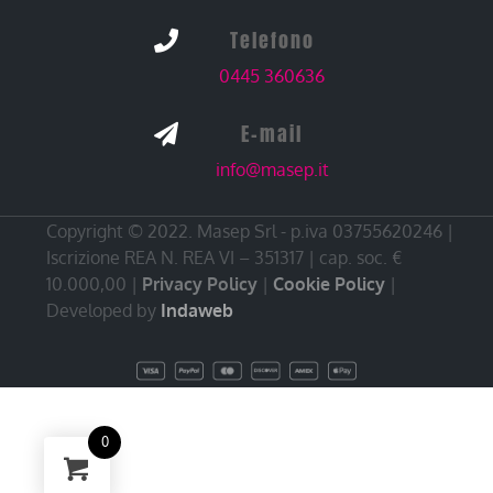
Telefono

0445 360636
E-mail

info@masep.it
Copyright © 2022. Masep Srl - p.iva 03755620246 |
Iscrizione REA N. REA VI – 351317 | cap. soc. €
10.000,00 |
Privacy Policy
|
Cookie Policy
|
Developed by
Indaweb
0