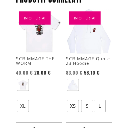
Questo
Questo
IN OFFERTA!
IN OFFERTA!
prodotto
prodotto
ha
ha
più
più
varianti.
varianti.
Le
Le
opzioni
opzioni
SCRIMMAGE THE
SCRIMMAGE Quote
WORM
23 Hoodie
possono
possono
essere
essere
40,00
€
28,00
€
83,00
€
58,10
€
scelte
scelte
nella
nella
pagina
pagina
del
del
XL
XS
S
L
prodotto
prodotto