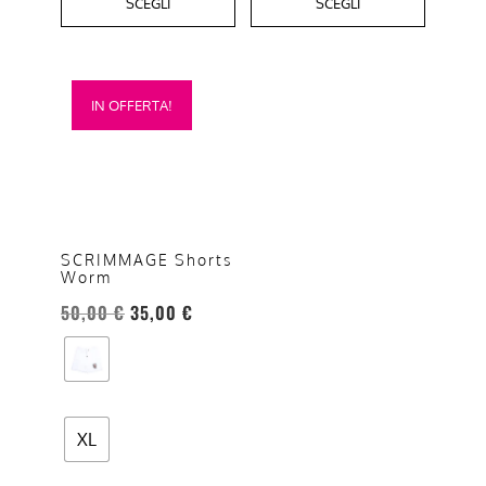
SCEGLI
SCEGLI
Questo
IN OFFERTA!
prodotto
ha
più
varianti.
Le
opzioni
SCRIMMAGE Shorts
Worm
possono
essere
50,00
€
35,00
€
scelte
nella
pagina
del
XL
prodotto