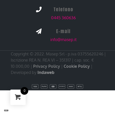
Telefono

0445 360636
E-mail

info@masep.it
Copyright © 2022. Masep Srl - p.iva 03755620246 |
Iscrizione REA N. REA VI – 351317 | cap. soc. €
10.000,00 |
Privacy Policy
|
Cookie Policy
|
Developed by
Indaweb
0