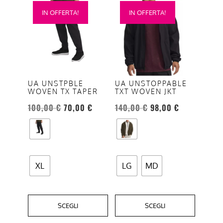
Questo
Questo
IN OFFERTA!
IN OFFERTA!
prodotto
prodotto
ha
ha
più
più
varianti.
varianti.
Le
Le
opzioni
opzioni
UA UNSTPBLE
UA UNSTOPPABLE
WOVEN TX TAPER
TXT WOVEN JKT
possono
possono
essere
essere
100,00
€
70,00
€
140,00
€
98,00
€
scelte
scelte
nella
nella
pagina
pagina
del
del
XL
LG
MD
prodotto
prodotto
SCEGLI
SCEGLI