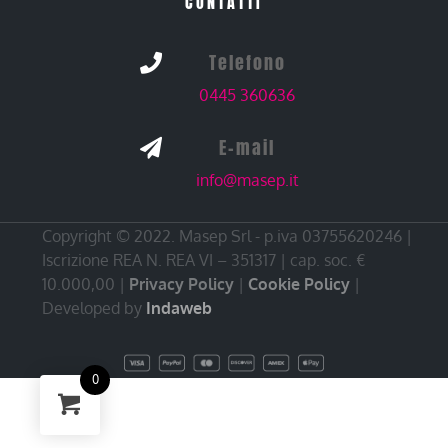
CONTATTI
Telefono

0445 360636
E-mail

info@masep.it
Copyright © 2022. Masep Srl - p.iva 03755620246 |
Iscrizione REA N. REA VI – 351317 | cap. soc. €
10.000,00 |
Privacy Policy
|
Cookie Policy
|
Developed by
Indaweb
0