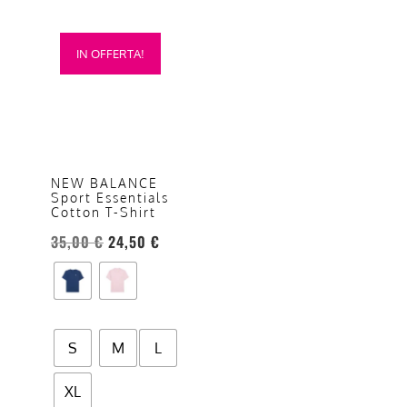
Questo
IN OFFERTA!
prodotto
ha
più
varianti.
Le
opzioni
NEW BALANCE
Sport Essentials
possono
Cotton T-Shirt
essere
35,00
€
24,50
€
scelte
nella
pagina
del
prodotto
S
M
L
XL