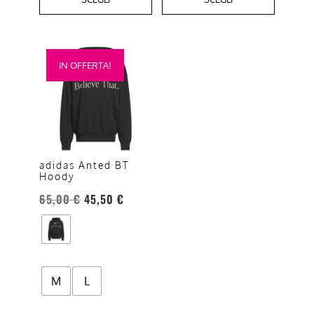
Questo
IN OFFERTA!
prodotto
ha
più
varianti.
Le
opzioni
adidas Anted BT
Hoody
possono
essere
65,00
€
45,50
€
scelte
nella
pagina
del
M
L
prodotto