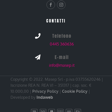
CONTATTI
Telefono

0445 360636
E-mail

info@masep.it
Copyright © 2022. Masep Srl - p.iva 03755620246 |
Iscrizione REA N. REA VI – 351317 | cap. soc. €
10.000,00 |
Privacy Policy
|
Cookie Policy
|
Developed by
Indaweb