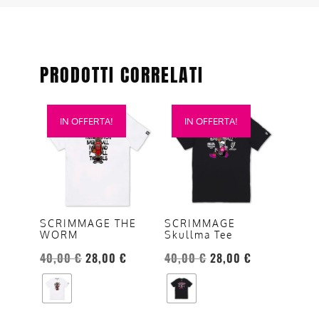
PRODOTTI CORRELATI
Questo
Questo
IN OFFERTA!
IN OFFERTA!
prodotto
prodotto
ha
ha
più
più
varianti.
varianti.
Le
Le
opzioni
opzioni
SCRIMMAGE THE
SCRIMMAGE
WORM
Skullma Tee
possono
possono
essere
essere
40,00
€
28,00
€
40,00
€
28,00
€
scelte
scelte
nella
nella
pagina
pagina