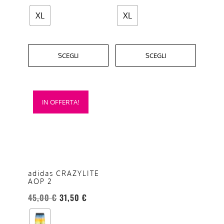
del
del
XL
XL
prodotto
prodotto
SCEGLI
SCEGLI
Questo
IN OFFERTA!
prodotto
ha
più
varianti.
Le
opzioni
adidas CRAZYLITE
AOP 2
possono
essere
45,00
€
31,50
€
scelte
nella