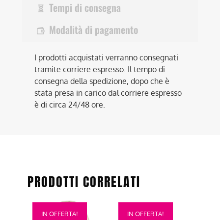
Tempi di consegna
Modalità di pagamento
I prodotti acquistati verranno consegnati
tramite corriere espresso. Il tempo di
consegna della spedizione, dopo che è
stata presa in carico dal corriere espresso
è di circa 24/48 ore.
PRODOTTI CORRELATI
Questo
Questo
IN OFFERTA!
IN OFFERTA!
prodotto
prodotto