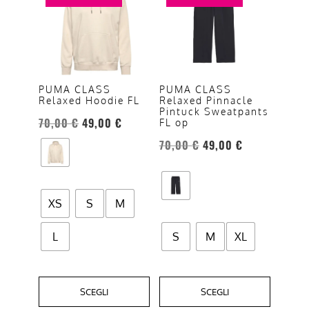
ha
ha
più
più
varianti.
varianti.
Le
Le
opzioni
opzioni
PUMA CLASS
PUMA CLASS
Relaxed Hoodie FL
Relaxed Pinnacle
possono
possono
Pintuck Sweatpants
essere
essere
70,00
€
49,00
€
FL op
scelte
scelte
70,00
€
49,00
€
nella
nella
pagina
pagina
del
del
XS
S
M
prodotto
prodotto
L
S
M
XL
SCEGLI
SCEGLI