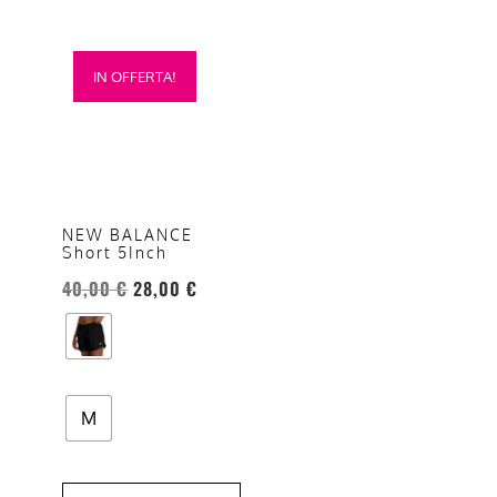
Questo
IN OFFERTA!
prodotto
ha
più
varianti.
Le
opzioni
NEW BALANCE
Short 5Inch
possono
essere
40,00
€
28,00
€
scelte
nella
pagina
del
M
prodotto