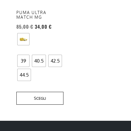
Le
opzioni
PUMA ULTRA
MATCH MG
possono
essere
85,00
€
34,00
€
scelte
nella
pagina
del
39
40.5
42.5
prodotto
44.5
SCEGLI