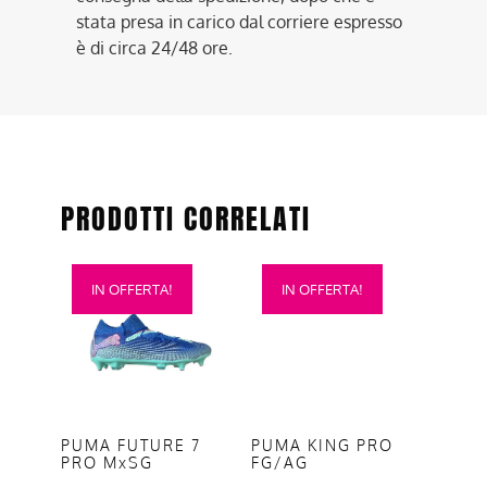
stata presa in carico dal corriere espresso
è di circa 24/48 ore.
PRODOTTI CORRELATI
Questo
Questo
IN OFFERTA!
IN OFFERTA!
prodotto
prodotto
ha
ha
più
più
varianti.
varianti.
Le
Le
opzioni
opzioni
PUMA FUTURE 7
PUMA KING PRO
PRO MxSG
FG/AG
possono
possono