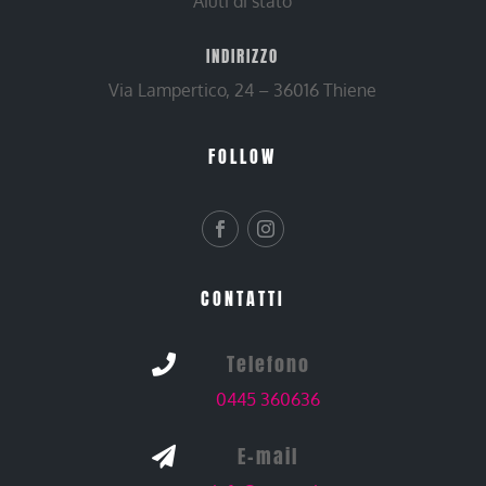
Aiuti di stato
INDIRIZZO
Via Lampertico, 24 – 36016 Thiene
FOLLOW
CONTATTI
Telefono

0445 360636
E-mail
