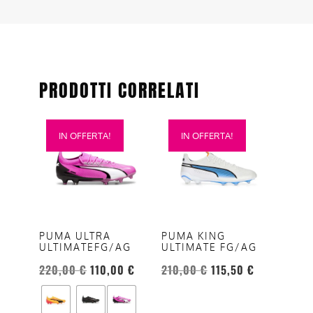
PRODOTTI CORRELATI
Questo
Questo
IN OFFERTA!
IN OFFERTA!
prodotto
prodotto
ha
ha
più
più
varianti.
varianti.
Le
Le
opzioni
opzioni
PUMA ULTRA
PUMA KING
ULTIMATEFG/AG
ULTIMATE FG/AG
possono
possono
essere
essere
220,00
€
110,00
€
210,00
€
115,50
€
scelte
scelte
nella
nella