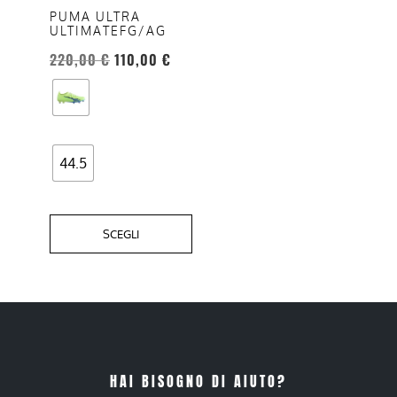
opzioni
PUMA ULTRA
ULTIMATEFG/AG
possono
essere
220,00
€
110,00
€
scelte
nella
pagina
del
44.5
prodotto
SCEGLI
HAI BISOGNO DI AIUTO?