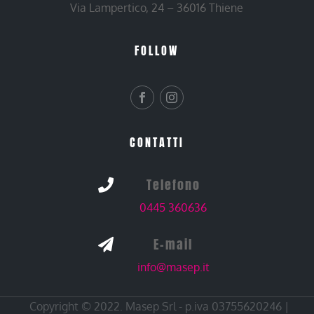
Via Lampertico, 24 – 36016 Thiene
FOLLOW
CONTATTI
Telefono

0445 360636
E-mail

info@masep.it
Copyright © 2022. Masep Srl - p.iva 03755620246 |