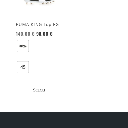
varianti.
Le
opzioni
PUMA KING Top FG
possono
140,00
€
98,00
€
essere
scelte
nella
pagina
del
45
prodotto
SCEGLI