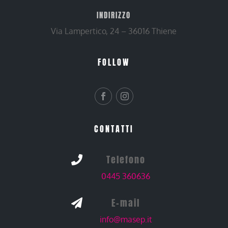
INDIRIZZO
Via Lampertico, 24 – 36016 Thiene
FOLLOW
CONTATTI
Telefono

0445 360636
E-mail

info@masep.it