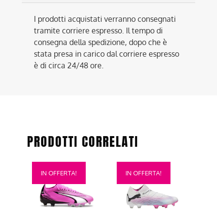
I prodotti acquistati verranno consegnati
tramite corriere espresso. Il tempo di
consegna della spedizione, dopo che è
stata presa in carico dal corriere espresso
è di circa 24/48 ore.
PRODOTTI CORRELATI
Questo
Questo
IN OFFERTA!
IN OFFERTA!
prodotto
prodotto
ha
ha
più
più
varianti.
varianti.