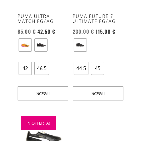
Le
Le
opzioni
opzioni
PUMA ULTRA
PUMA FUTURE 7
MATCH FG/AG
ULTIMATE FG/AG
possono
possono
essere
essere
85,00
€
42,50
€
230,00
€
115,00
€
scelte
scelte
nella
nella
pagina
pagina
del
del
42
46.5
44.5
45
prodotto
prodotto
SCEGLI
SCEGLI
Questo
IN OFFERTA!
prodotto
ha
più