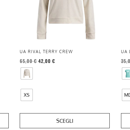
opzioni
opzi
possono
pos
essere
esse
scelte
scel
nella
nell
pagina
pag
del
del
UA RIVAL TERRY CREW
UA 
prodotto
prod
65,00
€
42,00
€
35,
XS
M
SCEGLI