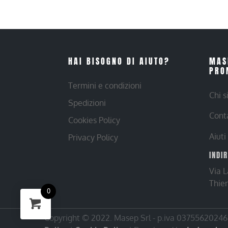
HAI BISOGNO DI AIUTO?
MAS
PRO
Termini e condizioni
Chi 
Spedizioni
Cont
Cookies Policy
Aiuti
Privacy Policy
INDI
Via 
Thie
0
Copyright © 2022. Masep Srl - p.iva 03755620246 |