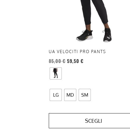
opzioni
possono
essere
scelte
nella
pagina
del
UA VELOCITI PRO PANTS
prodotto
85,00
€
59,50
€
LG
MD
SM
SCEGLI