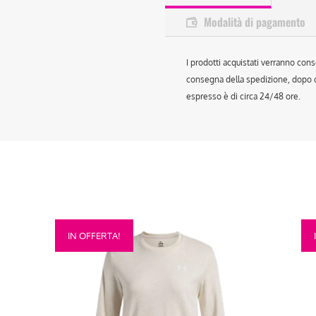
Modalità di pagamento
I prodotti acquistati verranno cons
consegna della spedizione, dopo ch
espresso è di circa 24/48 ore.
Questo
Que
IN OFFERTA!
prodotto
prod
ha
ha
più
più
varianti.
vari
Le
Le