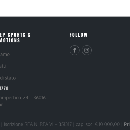
EP SPORTS &
FOLLOW
MOTIONS
siamo
atti
 di stato
RIZZO
Lampertico, 24 – 36016
ne
 Iscrizione REA N. REA VI – 351317 | cap. soc. € 10.000,00 |
Pr