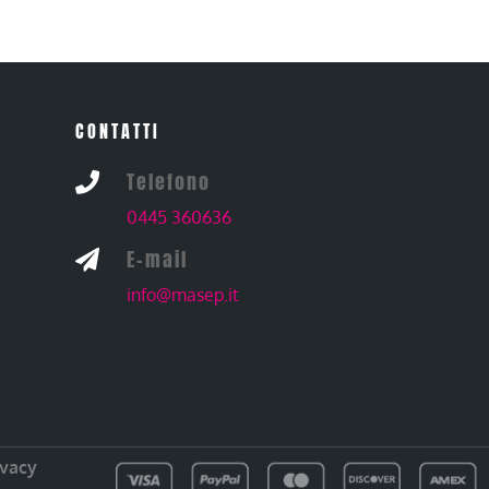
CONTATTI
Telefono

0445 360636
E-mail

info@masep.it
ivacy