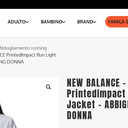
ADULTO
BAMBINO
BRAND
FAMILA 
Abbigliamento running
 PrintedImpact Run Light
NING DONNA
NEW BALANCE –
PrintedImpact
Jacket – ABBI
DONNA