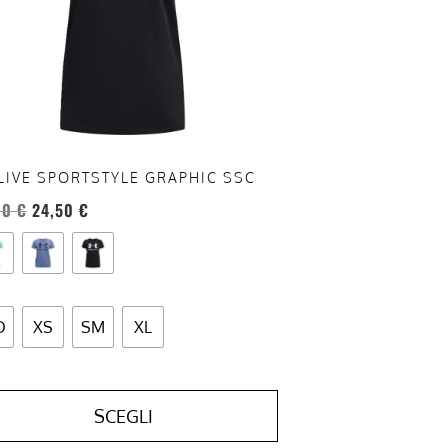
oni
sono
re
te
a
ina
LIVE SPORTSTYLE GRAPHIC SSC
otto
00
€
24,50
€
D
XS
SM
XL
SCEGLI