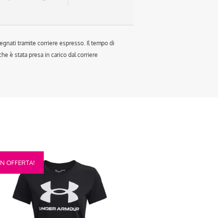
egnati tramite corriere espresso. Il tempo di
e è stata presa in carico dal corriere
sto
IN OFFERTA!
otto
anti.