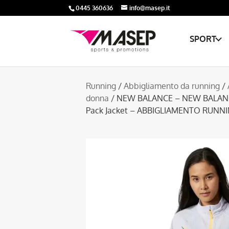
0445 360636
info@masep.it
SPORT
Running
/
Abbigliamento da running
/
donna
/ NEW BALANCE – NEW BALANCE
Pack Jacket – ABBIGLIAMENTO RUN