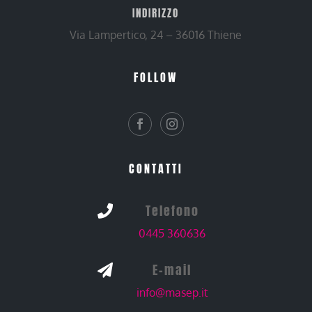
INDIRIZZO
Via Lampertico, 24 – 36016 Thiene
FOLLOW
CONTATTI
Telefono

0445 360636
E-mail

info@masep.it