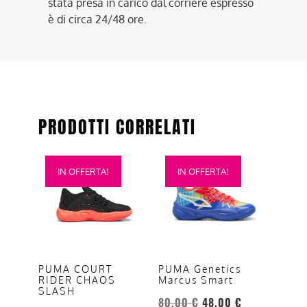
stata presa in carico dal corriere espresso
è di circa 24/48 ore.
PRODOTTI CORRELATI
Questo
Questo
IN OFFERTA!
IN OFFERTA!
prodotto
prodotto
ha
ha
più
più
varianti.
varianti.
Le
Le
opzioni
opzioni
PUMA Genetics
PUMA COURT
Marcus Smart
RIDER CHAOS
possono
possono
SLASH
essere
essere
80,00
€
48,00
€