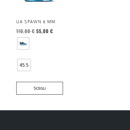
varianti.
Le
opzioni
UA SPAWN 6 MM
possono
110,00
€
55,00
€
essere
scelte
nella
pagina
del
45.5
prodotto
SCEGLI