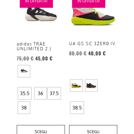
IN OFFERTA!
IN OFFERTA!
prodotto
prodotto
ha
ha
più
più
varianti.
varianti.
Le
Le
opzioni
opzioni
UA GS SC 3ZER0 IV
adidas TRAE
UNLIMITED 2 J
possono
possono
80,00
€
40,00
€
essere
essere
75,00
€
45,00
€
scelte
scelte
nella
nella
pagina
pagina
del
del
35.5
36
37.5
prodotto
prodotto
38
38.5
SCEGLI
SCEGLI