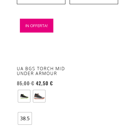
Questo
IN OFFERTA!
prodotto
ha
più
varianti.
Le
opzioni
UA BGS TORCH MID
UNDER ARMOUR
possono
essere
85,00
€
42,50
€
scelte
nella
pagina
del
38.5
prodotto