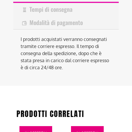
Tempi di consegna
Modalità di pagamento
I prodotti acquistati verranno consegnati
tramite corriere espresso. Il tempo di
consegna della spedizione, dopo che è
stata presa in carico dal corriere espresso
è di circa 24/48 ore.
PRODOTTI CORRELATI
Questo
Questo