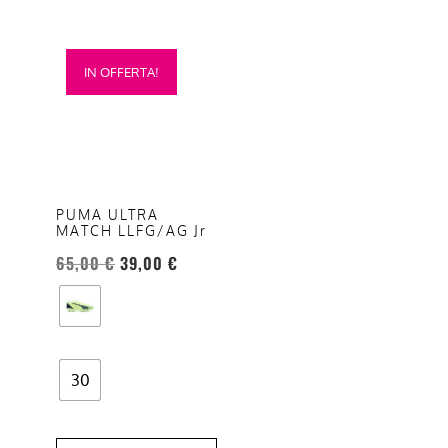
Questo
IN OFFERTA!
prodotto
ha
più
varianti.
Le
opzioni
PUMA ULTRA
MATCH LLFG/AG Jr
possono
essere
65,00
€
39,00
€
scelte
nella
pagina
del
30
prodotto