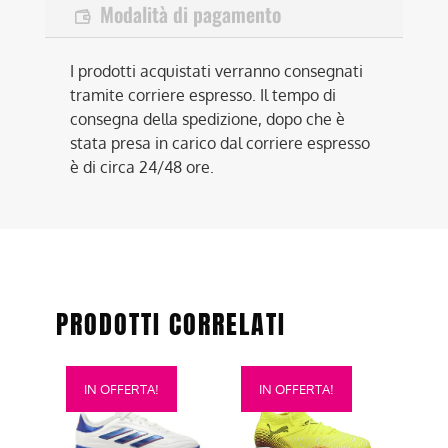
Modalità di pagamento
I prodotti acquistati verranno consegnati
tramite corriere espresso. Il tempo di
consegna della spedizione, dopo che è
stata presa in carico dal corriere espresso
è di circa 24/48 ore.
PRODOTTI CORRELATI
Questo
Questo
IN OFFERTA!
IN OFFERTA!
prodotto
prodotto
ha
ha
più
più