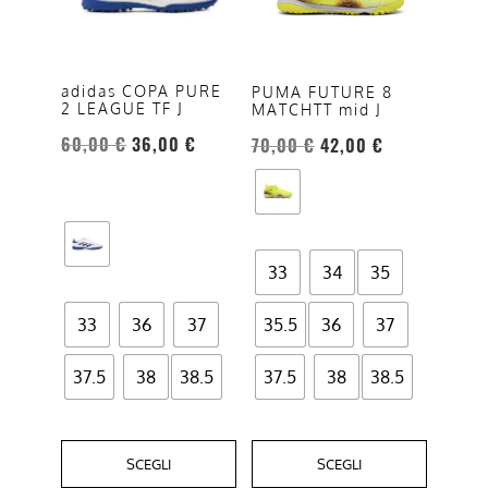
varianti.
varianti.
Le
Le
opzioni
opzioni
adidas COPA PURE
PUMA FUTURE 8
2 LEAGUE TF J
MATCHTT mid J
possono
possono
essere
essere
60,00
€
36,00
€
70,00
€
42,00
€
scelte
scelte
nella
nella
pagina
pagina
del
del
33
34
35
prodotto
prodotto
33
36
37
35.5
36
37
37.5
38
38.5
37.5
38
38.5
SCEGLI
SCEGLI