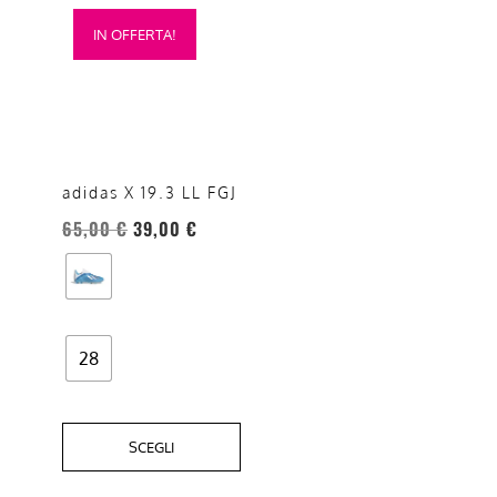
Questo
IN OFFERTA!
prodotto
ha
più
varianti.
Le
opzioni
adidas X 19.3 LL FGJ
possono
65,00
€
39,00
€
essere
scelte
nella
pagina
del
28
prodotto
SCEGLI