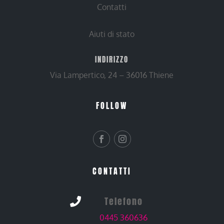
Contatti
Aiuti di stato
INDIRIZZO
Via Lampertico, 24 – 36016 Thiene
FOLLOW
CONTATTI
Telefono

0445 360636