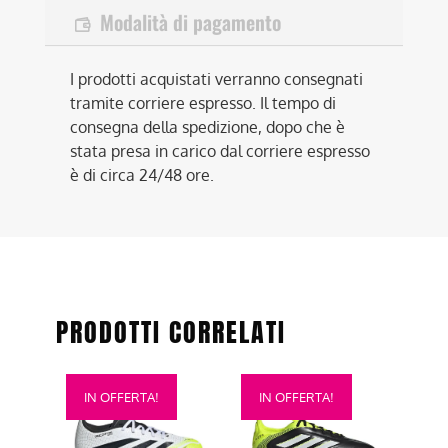
Modalità di pagamento
I prodotti acquistati verranno consegnati
tramite corriere espresso. Il tempo di
consegna della spedizione, dopo che è
stata presa in carico dal corriere espresso
è di circa 24/48 ore.
PRODOTTI CORRELATI
Questo
Questo
IN OFFERTA!
IN OFFERTA!
prodotto
prodotto
ha
ha