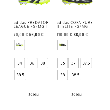
più
più
varianti.
varianti.
Le
Le
opzioni
opzioni
adidas PREDATOR
adidas COPA PURE
LEAGUE FG/MG J
III ELITE FG/MG J
possono
possono
essere
essere
70,00
€
56,00
€
110,00
€
88,00
€
scelte
scelte
nella
nella
pagina
pagina
del
del
34
36
38
36
37
37.5
prodotto
prodotto
38.5
38
38.5
SCEGLI
SCEGLI