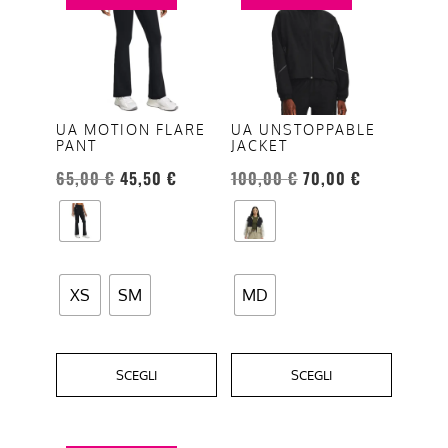
ha
ha
più
più
varianti.
varianti.
Le
Le
opzioni
opzioni
UA MOTION FLARE
UA UNSTOPPABLE
PANT
JACKET
possono
possono
essere
essere
65,00
€
45,50
€
100,00
€
70,00
€
scelte
scelte
nella
nella
pagina
pagina
del
del
XS
SM
MD
prodotto
prodotto
SCEGLI
SCEGLI
Questo