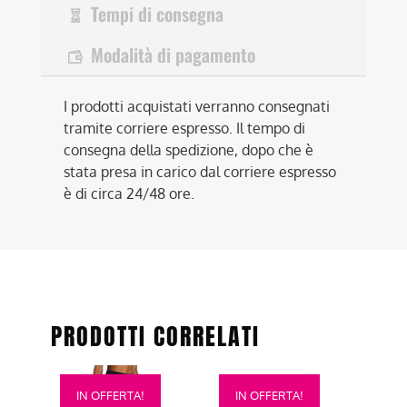
Tempi di consegna
Modalità di pagamento
I prodotti acquistati verranno consegnati
tramite corriere espresso. Il tempo di
consegna della spedizione, dopo che è
stata presa in carico dal corriere espresso
è di circa 24/48 ore.
PRODOTTI CORRELATI
Questo
Questo
IN OFFERTA!
IN OFFERTA!
prodotto
prodotto