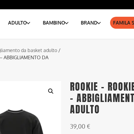
ADULTO
BAMBINO
BRAND
FAMILA 
liamento da basket adulto
/
2 – ABBIGLIAMENTO DA
ROOKIE – ROOKI
– ABBIGLIAMEN
ADULTO
39,00
€