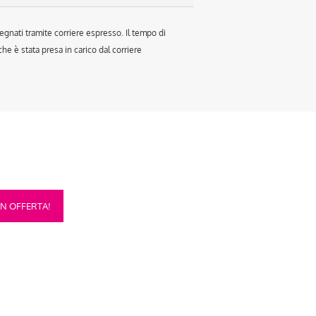
egnati tramite corriere espresso. Il tempo di
e è stata presa in carico dal corriere
sto
IN OFFERTA!
otto
anti.
oni