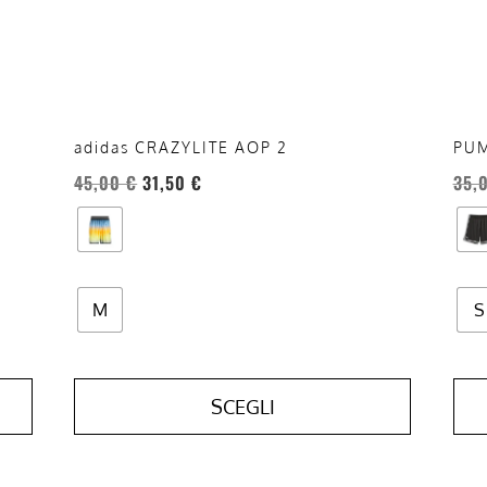
possono
pos
essere
esse
scelte
scel
nella
nell
pagina
pag
del
del
adidas CRAZYLITE AOP 2
PUM
prodotto
prod
45,00
€
31,50
€
35,
M
S
SCEGLI