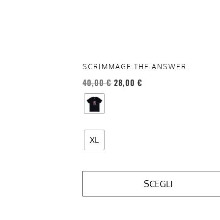
possono
essere
scelte
nella
pagina
del
SCRIMMAGE THE ANSWER
prodotto
40,00
€
28,00
€
XL
SCEGLI