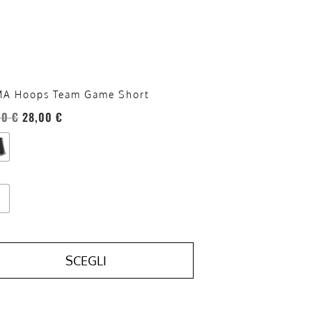
sono
re
te
a
ina
A Hoops Team Game Short
otto
00
€
28,00
€
SCEGLI