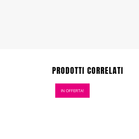
PRODOTTI CORRELATI
Questo
IN OFFERTA!
prodotto
ha
più
varianti.
Le
opzioni