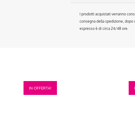
I prodotti acquistati verranno cons
consegna della spedizione, dopo ch
espresso è di circa 24/48 ore.
Questo
Que
IN OFFERTA!
prodotto
prod
ha
ha
più
più
varianti.
vari
Le
Le
opzioni
opzi