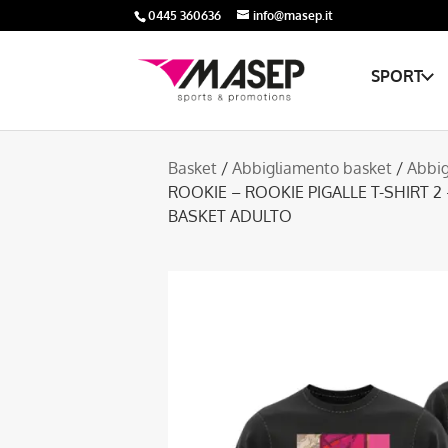
0445 360636
info@masep.it
SPORT
Basket
/
Abbigliamento basket
/
Abbig
ROOKIE – ROOKIE PIGALLE T-SHIRT 
BASKET ADULTO