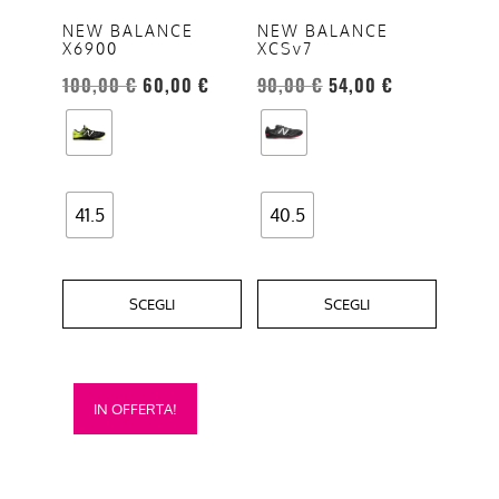
opzioni
opzioni
NEW BALANCE
NEW BALANCE
X6900
XCSv7
possono
possono
essere
essere
100,00
€
60,00
€
90,00
€
54,00
€
scelte
scelte
nella
nella
pagina
pagina
del
del
41.5
40.5
prodotto
prodotto
SCEGLI
SCEGLI
Questo
IN OFFERTA!
prodotto
ha
più