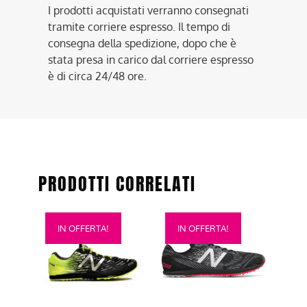
I prodotti acquistati verranno consegnati
tramite corriere espresso. Il tempo di
consegna della spedizione, dopo che è
stata presa in carico dal corriere espresso
è di circa 24/48 ore.
PRODOTTI CORRELATI
Questo
Questo
IN OFFERTA!
IN OFFERTA!
prodotto
prodotto
ha
ha
più
più
varianti.
varianti.
Le
Le