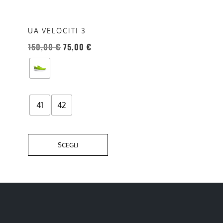
varianti.
Le
opzioni
UA VELOCITI 3
possono
150,00
€
75,00
€
essere
scelte
nella
pagina
del
41
42
prodotto
SCEGLI