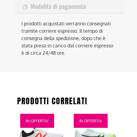
Modalità di pagamento
I prodotti acquistati verranno consegnati
tramite corriere espresso. Il tempo di
consegna della spedizione, dopo che è
stata presa in carico dal corriere espresso
è di circa 24/48 ore.
PRODOTTI CORRELATI
Questo
Questo
IN OFFERTA!
IN OFFERTA!
prodotto
prodotto
ha
ha