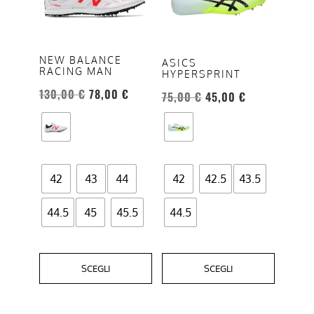
più
più
varianti.
varianti.
Le
Le
opzioni
opzioni
NEW BALANCE
ASICS
RACING MAN
HYPERSPRINT
possono
possono
130,00
€
78,00
€
essere
essere
75,00
€
45,00
€
scelte
scelte
nella
nella
pagina
pagina
del
del
42
43
44
42
42.5
43.5
prodotto
prodotto
44.5
45
45.5
44.5
SCEGLI
SCEGLI