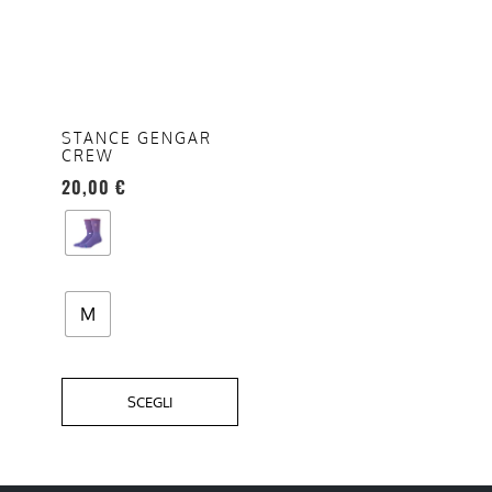
ha
più
varianti.
Le
opzioni
STANCE GENGAR
CREW
possono
20,00
€
essere
scelte
nella
pagina
del
M
prodotto
SCEGLI