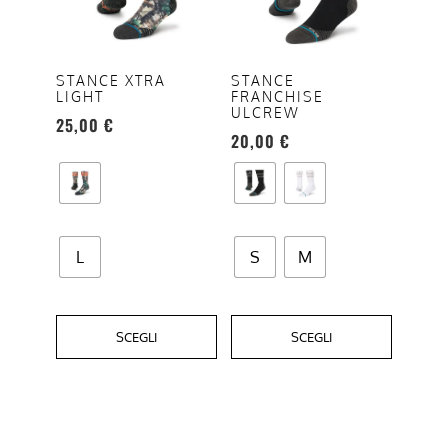
varianti.
varianti.
Le
Le
opzioni
opzioni
STANCE XTRA
STANCE
LIGHT
FRANCHISE
possono
possono
ULCREW
25,00
€
essere
essere
20,00
€
scelte
scelte
nella
nella
pagina
pagina
del
del
prodotto
prodotto
L
S
M
SCEGLI
SCEGLI
Questo
prodotto