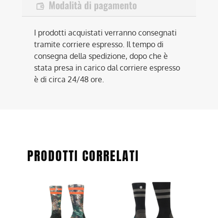
Modalità di pagamento
I prodotti acquistati verranno consegnati
tramite corriere espresso. Il tempo di
consegna della spedizione, dopo che è
stata presa in carico dal corriere espresso
è di circa 24/48 ore.
PRODOTTI CORRELATI
Questo
Questo
prodotto
prodotto
ha
ha
più
più