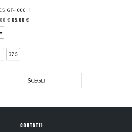
ina
CS GT-1000 11
otto
,00
€
65,00
€
7
37.5
SCEGLI
CONTATTI