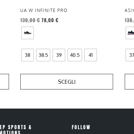
pagina
pag
del
del
UA W INFINITE PRO
ASI
prodotto
prod
130,00
€
78,00
€
130
38
38.5
39
40.5
41
3
SCEGLI
EP SPORTS &
FOLLOW
MOTIONS