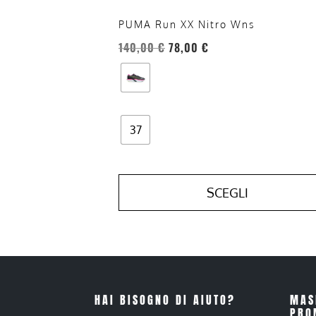
pagina
del
PUMA Run XX Nitro Wns
prodotto
140,00
€
78,00
€
37
SCEGLI
HAI BISOGNO DI AIUTO?
MAS
PRO