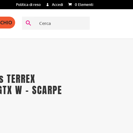
Politica di reso
Accedi
0 Elementi
SCHIO
s TERREX
GTX W – SCARPE
A