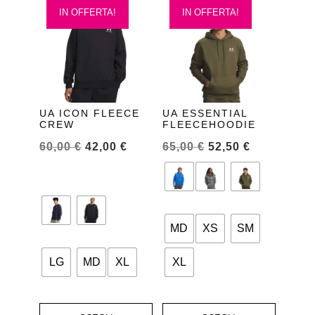
IN OFFERTA!
IN OFFERTA!
prodotto
prodotto
ha
ha
più
più
varianti.
varianti.
Le
Le
opzioni
opzioni
UA ICON FLEECE
UA ESSENTIAL
CREW
FLEECEHOODIE
possono
possono
essere
essere
60,00
€
42,00
€
65,00
€
52,50
€
scelte
scelte
nella
nella
pagina
pagina
del
del
MD
XS
SM
prodotto
prodotto
LG
MD
XL
XL