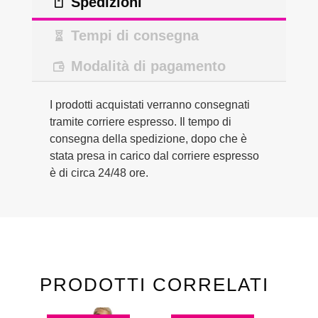
Spedizioni
Tempi di consegna
Modalità di pagamento
I prodotti acquistati verranno consegnati
tramite corriere espresso. Il tempo di
consegna della spedizione, dopo che è
stata presa in carico dal corriere espresso
è di circa 24/48 ore.
PRODOTTI CORRELATI
Questo
Questo