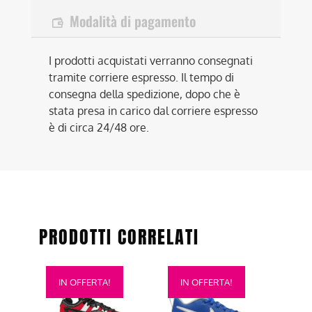
Modalità di pagamento
I prodotti acquistati verranno consegnati
tramite corriere espresso. Il tempo di
consegna della spedizione, dopo che è
stata presa in carico dal corriere espresso
è di circa 24/48 ore.
PRODOTTI CORRELATI
Questo
Questo
IN OFFERTA!
IN OFFERTA!
prodotto
prodotto
ha
ha