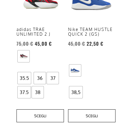
più
più
varianti.
varianti.
Le
Le
opzioni
opzioni
adidas TRAE
Nike TEAM HUSTLE
UNLIMITED 2 J
QUICK 2 (GS)
possono
possono
essere
essere
75,00
€
45,00
€
45,00
€
22,50
€
scelte
scelte
nella
nella
pagina
pagina
del
del
35.5
36
37
prodotto
prodotto
37.5
38
38,5
SCEGLI
SCEGLI