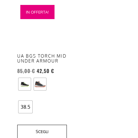
Questo
IN OFFERTA!
prodotto
ha
più
varianti.
Le
opzioni
UA BGS TORCH MID
UNDER ARMOUR
possono
essere
85,00
€
42,50
€
scelte
nella
pagina
del
38.5
prodotto
SCEGLI