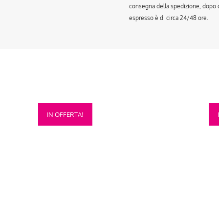
consegna della spedizione, dopo ch
espresso è di circa 24/48 ore.
Questo
Que
IN OFFERTA!
prodotto
prod
ha
ha
più
più
varianti.
vari
Le
Le
opzioni
opzi
possono
pos
essere
esse
scelte
scel