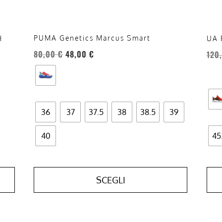
nella
nell
pagina
pag
del
del
PUMA Genetics Marcus Smart
H
UA 
prodotto
prod
80,00
€
48,00
€
120
36
37
37.5
38
38.5
39
40
45
SCEGLI