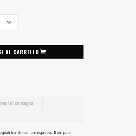
44
GI AL CARRELLO
empi di consegna
egnati tramite corriere espresso. Il tempo di