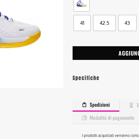
41
42.5
43
AGGIUN
Specifiche
Spedizioni
T
Modalità di pagamento
I prodotti acquistati verranno cons