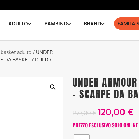
ADULTO
BAMBINO
BRAND
FAMILA 
 basket adulto
/ UNDER
PE DA BASKET ADULTO
UNDER ARMOUR 
– SCARPE DA B
120,00
€
150,00
€
PREZZO ESCLUSIVO SOLO ONLINE