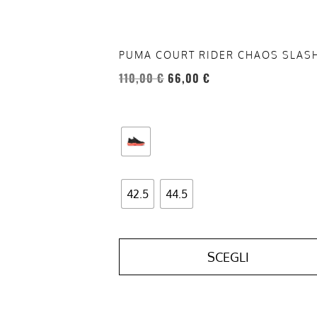
nella
pagina
del
PUMA COURT RIDER CHAOS SLAS
prodotto
110,00
€
66,00
€
42.5
44.5
SCEGLI