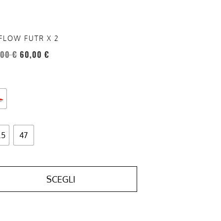
a
ina
FLOW FUTR X 2
otto
,00
€
60,00
€
.5
47
SCEGLI