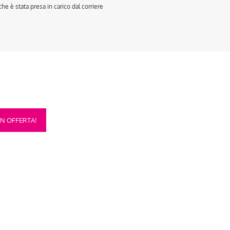
e è stata presa in carico dal corriere
sto
IN OFFERTA!
otto
anti.
oni
sono
re
te