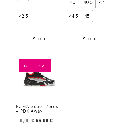
40
40.5
42
prodotto
prodotto
42.5
44.5
45
SCEGLI
SCEGLI
Questo
IN OFFERTA!
prodotto
ha
più
varianti.
Le
opzioni
PUMA Scoot Zeros
– PDX Away
possono
essere
110,00
€
66,00
€
scelte