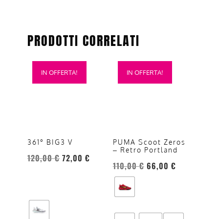
PRODOTTI CORRELATI
Questo
Questo
IN OFFERTA!
IN OFFERTA!
prodotto
prodotto
ha
ha
più
più
varianti.
varianti.
Le
Le
opzioni
opzioni
361° BIG3 V
PUMA Scoot Zeros
– Retro Portland
possono
possono
120,00
€
72,00
€
essere
essere
110,00
€
66,00
€
scelte
scelte
nella
nella
pagina
pagina
del
del