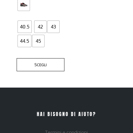
nella
pagina
del
40.5
42
43
prodotto
44.5
45
SCEGLI
HAI BISOGNO DI AIUTO?
Termini e condizioni