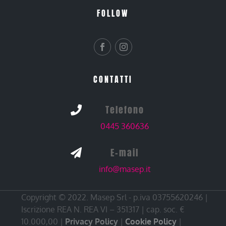
FOLLOW
CONTATTI
Telefono

0445 360636
E-mail

info@masep.it
Copyright © 2022. Masep Srl - p.iva 03755620246 |
Iscrizione REA N. REA VI – 351317 | cap. soc. €
10.000,00 |
Privacy Policy
|
Cookie Policy
|