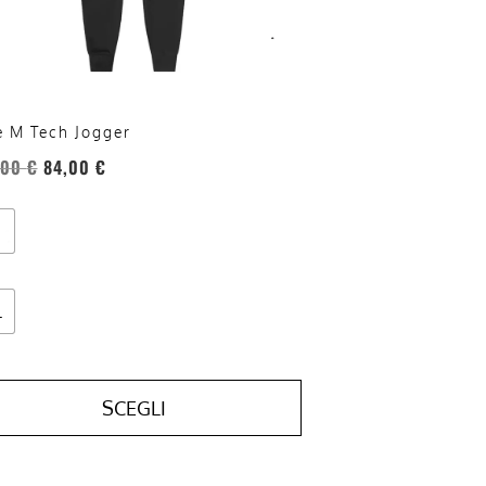
re
te
a
ina
e M Tech Jogger
otto
,00
€
84,00
€
L
SCEGLI