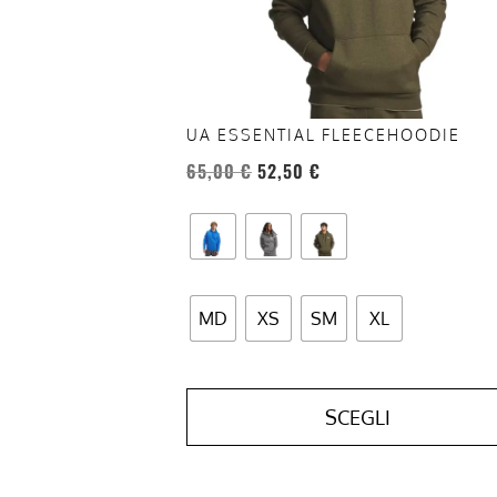
essere
scelte
nella
pagina
del
UA ESSENTIAL FLEECEHOODIE
prodotto
65,00
€
52,50
€
MD
XS
SM
XL
SCEGLI