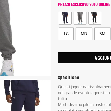
PREZZO ESCLUSIVO SOLO ONLINE
LG
MD
SM
AGGIUN
Specifiche
Questi jogger da riscaldamen
del grande evento agonistico 
tutto.
Morbidissimo pile in misto co
spazzolato per offrire maggio