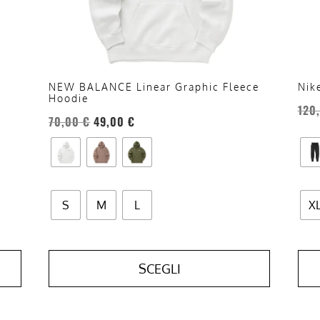
essere
esse
scelte
scel
nella
nell
pagina
pag
del
del
NEW BALANCE Linear Graphic Fleece
Nik
Hoodie
prodotto
prod
120
70,00
€
49,00
€
S
M
L
X
SCEGLI