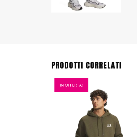
PRODOTTI CORRELATI
Questo
IN OFFERTA!
prodotto
ha
più
varianti.
Le
opzioni
possono