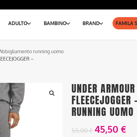
ADULTO
BAMBINO
BRAND
FAMILA 
Abbigliamento running uomo
LEECEJOGGER –
UNDER ARMOUR 
FLEECEJOGGER 
RUNNING UOMO
45,50
€
55,00
€