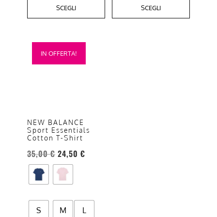
SCEGLI
SCEGLI
Questo
IN OFFERTA!
prodotto
ha
più
varianti.
Le
opzioni
NEW BALANCE
Sport Essentials
possono
Cotton T-Shirt
essere
35,00
€
24,50
€
scelte
nella
pagina
del
prodotto
S
M
L