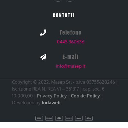
CONTATTI
Telefono

0445 360636
E-mail

info@masep.it
Copyright © 2022. Masep Srl - p.iva 03755620246 |
Iscrizione REA N. REA VI – 351317 | cap. soc. €
10.000,00 |
Privacy Policy
|
Cookie Policy
|
Developed by
Indaweb