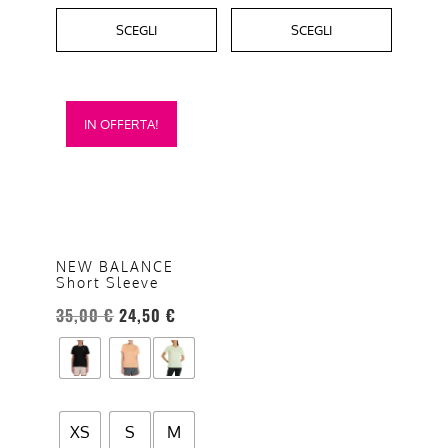
SCEGLI
SCEGLI
Questo
IN OFFERTA!
prodotto
ha
più
varianti.
Le
opzioni
NEW BALANCE
Short Sleeve
possono
essere
35,00
€
24,50
€
scelte
nella
pagina
del
XS
S
M
prodotto