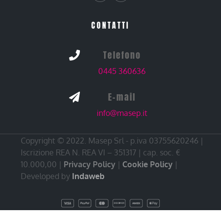
CONTATTI
Telefono

0445 360636
E-mail

info@masep.it
Copyright © 2022. Masep Srl - p.iva 03755620246 |
Iscrizione REA N. REA VI – 351317 | cap. soc. €
10.000,00 |
Privacy Policy
|
Cookie Policy
|
Developed by
Indaweb