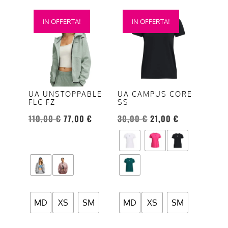
Questo
Questo
IN OFFERTA!
IN OFFERTA!
prodotto
prodotto
ha
ha
più
più
varianti.
varianti.
Le
Le
opzioni
opzioni
UA UNSTOPPABLE
UA CAMPUS CORE
FLC FZ
SS
possono
possono
essere
essere
110,00
€
77,00
€
30,00
€
21,00
€
scelte
scelte
nella
nella
pagina
pagina
del
del
prodotto
prodotto
MD
XS
SM
MD
XS
SM