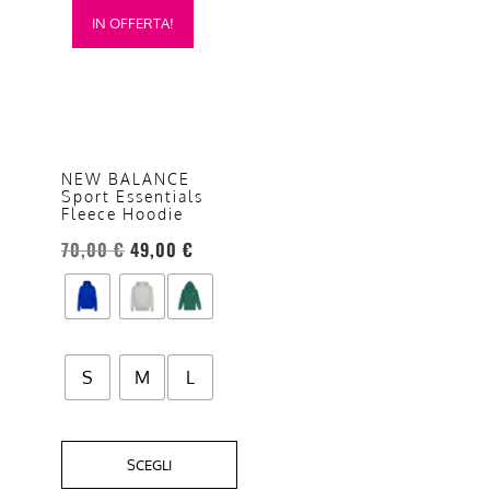
IN OFFERTA!
prodotto
ha
più
varianti.
Le
opzioni
NEW BALANCE
Sport Essentials
possono
Fleece Hoodie
essere
70,00
€
49,00
€
scelte
nella
pagina
del
prodotto
S
M
L
SCEGLI