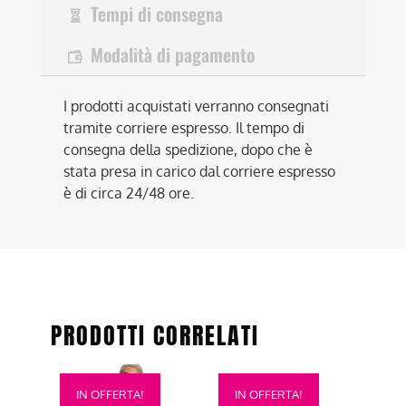
Tempi di consegna
Modalità di pagamento
I prodotti acquistati verranno consegnati
tramite corriere espresso. Il tempo di
consegna della spedizione, dopo che è
stata presa in carico dal corriere espresso
è di circa 24/48 ore.
PRODOTTI CORRELATI
Questo
Questo
IN OFFERTA!
IN OFFERTA!
prodotto
prodotto