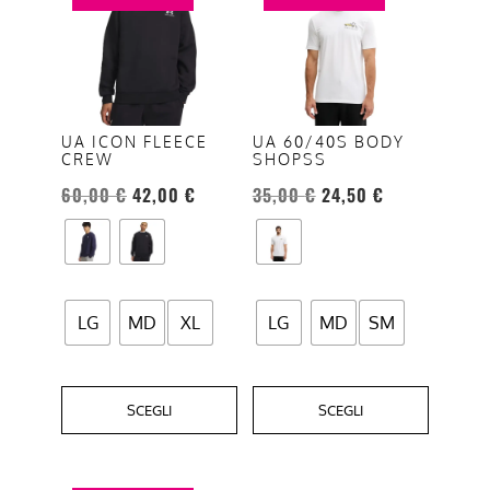
ha
ha
più
più
varianti.
varianti.
Le
Le
opzioni
opzioni
UA ICON FLEECE
UA 60/40S BODY
CREW
SHOPSS
possono
possono
essere
essere
60,00
€
42,00
€
35,00
€
24,50
€
scelte
scelte
nella
nella
pagina
pagina
del
del
LG
MD
XL
LG
MD
SM
prodotto
prodotto
SCEGLI
SCEGLI
Questo