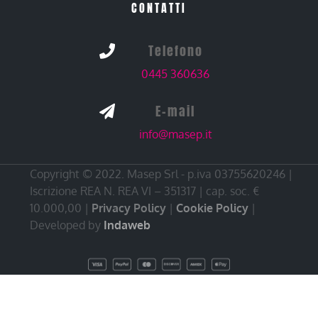
CONTATTI
Telefono

0445 360636
E-mail

info@masep.it
Copyright © 2022. Masep Srl - p.iva 03755620246 |
Iscrizione REA N. REA VI – 351317 | cap. soc. €
10.000,00 |
Privacy Policy
|
Cookie Policy
|
Developed by
Indaweb