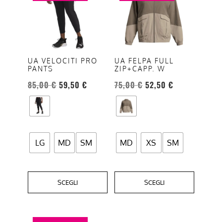
ha
ha
più
più
varianti.
varianti.
Le
Le
opzioni
opzioni
UA VELOCITI PRO
UA FELPA FULL
PANTS
ZIP+CAPP. W
possono
possono
essere
essere
85,00
€
59,50
€
75,00
€
52,50
€
scelte
scelte
nella
nella
pagina
pagina
del
del
LG
MD
SM
MD
XS
SM
prodotto
prodotto
SCEGLI
SCEGLI
Questo