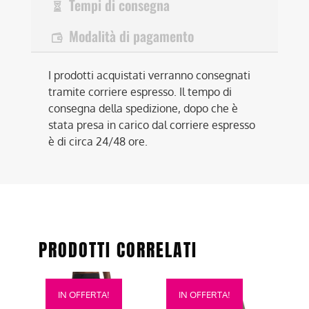
Tempi di consegna
Modalità di pagamento
I prodotti acquistati verranno consegnati
tramite corriere espresso. Il tempo di
consegna della spedizione, dopo che è
stata presa in carico dal corriere espresso
è di circa 24/48 ore.
PRODOTTI CORRELATI
Questo
Questo
IN OFFERTA!
IN OFFERTA!
prodotto
prodotto