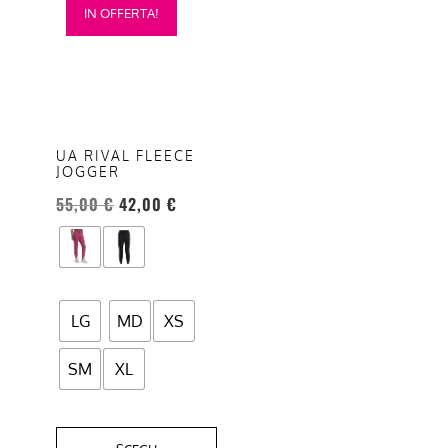
IN OFFERTA!
prodotto
ha
più
varianti.
Le
opzioni
UA RIVAL FLEECE
JOGGER
possono
essere
55,00
€
42,00
€
scelte
nella
pagina
del
LG
MD
XS
prodotto
SM
XL