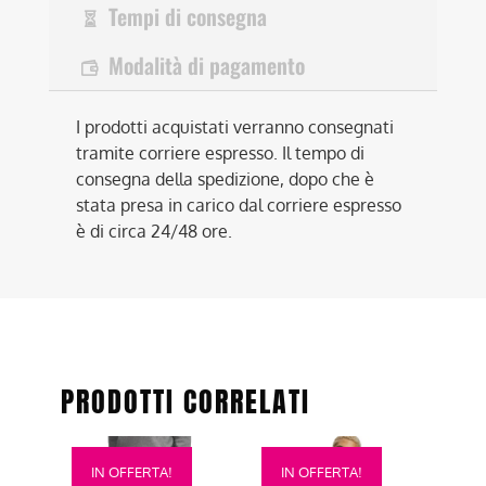
Tempi di consegna
Modalità di pagamento
I prodotti acquistati verranno consegnati
tramite corriere espresso. Il tempo di
consegna della spedizione, dopo che è
stata presa in carico dal corriere espresso
è di circa 24/48 ore.
PRODOTTI CORRELATI
Questo
Questo
IN OFFERTA!
IN OFFERTA!
prodotto
prodotto