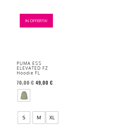
Questo
IN OFFERTA!
prodotto
ha
più
varianti.
Le
opzioni
PUMA ESS
ELEVATED FZ
possono
Hoodie FL
essere
70,00
€
49,00
€
scelte
nella
pagina
del
prodotto
S
M
XL