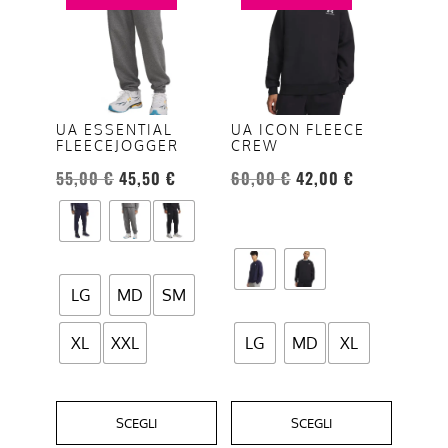
ha
ha
più
più
varianti.
varianti.
Le
Le
opzioni
opzioni
UA ESSENTIAL
UA ICON FLEECE
FLEECEJOGGER
CREW
possono
possono
essere
essere
55,00
€
45,50
€
60,00
€
42,00
€
scelte
scelte
nella
nella
pagina
pagina
del
del
LG
MD
SM
prodotto
prodotto
XL
XXL
LG
MD
XL
SCEGLI
SCEGLI