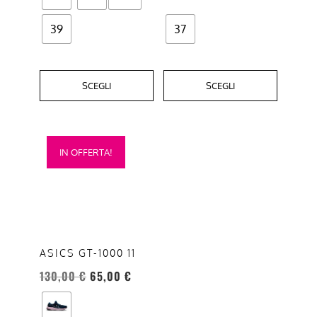
prodotto
prodotto
39
37
SCEGLI
SCEGLI
Questo
IN OFFERTA!
prodotto
ha
più
varianti.
Le
opzioni
ASICS GT-1000 11
possono
130,00
€
65,00
€
essere
scelte