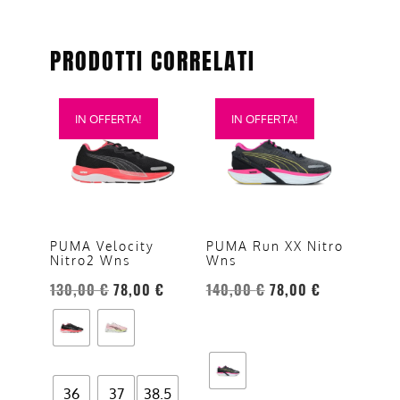
PRODOTTI CORRELATI
Questo
Questo
IN OFFERTA!
IN OFFERTA!
prodotto
prodotto
ha
ha
più
più
varianti.
varianti.
Le
Le
opzioni
opzioni
PUMA Velocity
PUMA Run XX Nitro
Nitro2 Wns
Wns
possono
possono
essere
essere
130,00
€
78,00
€
140,00
€
78,00
€
scelte
scelte
nella
nella
pagina
pagina
del
del
36
37
38.5