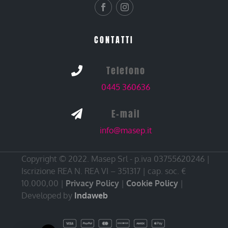
CONTATTI
Telefono

0445 360636
E-mail

info@masep.it
Copyright © 2022. Masep Srl - p.iva 03755620246 |
Iscrizione REA N. REA VI – 351317 | cap. soc. €
10.000,00 |
Privacy Policy
|
Cookie Policy
|
Developed by
Indaweb