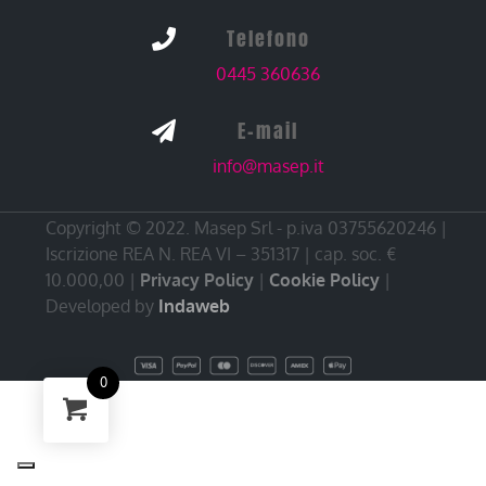
Telefono

0445 360636
E-mail

info@masep.it
Copyright © 2022. Masep Srl - p.iva 03755620246 |
Iscrizione REA N. REA VI – 351317 | cap. soc. €
10.000,00 |
Privacy Policy
|
Cookie Policy
|
Developed by
Indaweb
0