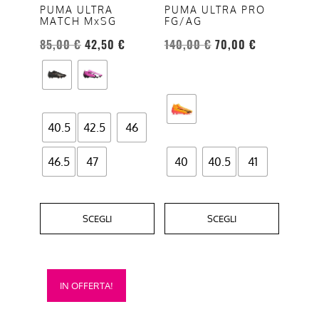
opzioni
opzioni
PUMA ULTRA
PUMA ULTRA PRO
MATCH MxSG
FG/AG
possono
possono
essere
essere
85,00
€
42,50
€
140,00
€
70,00
€
scelte
scelte
nella
nella
pagina
pagina
del
del
40.5
42.5
46
prodotto
prodotto
46.5
47
40
40.5
41
SCEGLI
SCEGLI
Questo
IN OFFERTA!
prodotto
ha