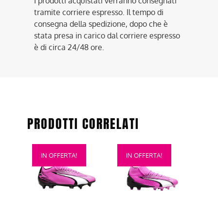
I prodotti acquistati verranno consegnati
tramite corriere espresso. Il tempo di
consegna della spedizione, dopo che è
stata presa in carico dal corriere espresso
è di circa 24/48 ore.
PRODOTTI CORRELATI
Questo
Questo
IN OFFERTA!
IN OFFERTA!
prodotto
prodotto
ha
ha
più
più
varianti.
varianti.
Le
Le