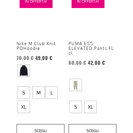
IN OFFERTA!
IN OFFERTA!
prodotto
prodotto
ha
ha
più
più
varianti.
varianti.
Le
Le
opzioni
opzioni
Nike M Club Knit
PUMA ESS
POHoodie
ELEVATED Pants FL
possono
possono
cl
essere
essere
70,00
€
49,00
€
60,00
€
42,00
€
scelte
scelte
nella
nella
pagina
pagina
del
del
S
M
L
prodotto
prodotto
XL
S
XL
SCEGLI
SCEGLI