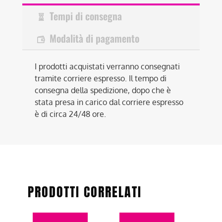
Tempi di consegna
Modalità di pagamento
I prodotti acquistati verranno consegnati
tramite corriere espresso. Il tempo di
consegna della spedizione, dopo che è
stata presa in carico dal corriere espresso
è di circa 24/48 ore.
PRODOTTI CORRELATI
Questo
Questo