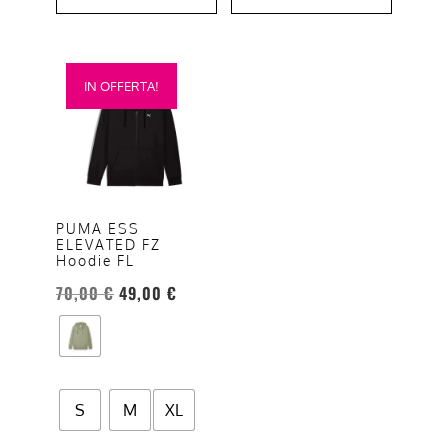
Questo
IN OFFERTA!
prodotto
ha
più
varianti.
Le
opzioni
PUMA ESS
ELEVATED FZ
possono
Hoodie FL
essere
70,00
€
49,00
€
scelte
nella
pagina
del
prodotto
S
M
XL