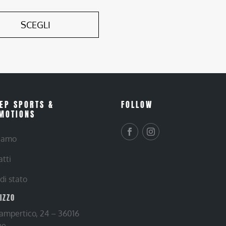
SCEGLI
EP SPORTS &
FOLLOW
MOTIONS
siamo
atti
 di stato
RIZZO
Lampertico, 24 – 36016
ne