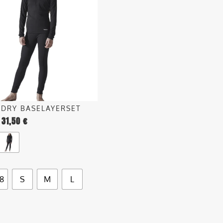
.
o
 DRY BASELAYERSET
31,50
€
o
28
S
M
L