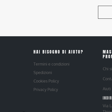
HAI BISOGNO DI AIUTO?
MAS
PRO
Termini e condizioni
Chi 
Spedizioni
Cont
Cookies Policy
Aiuti
Privacy Policy
INDI
Via 
Thie