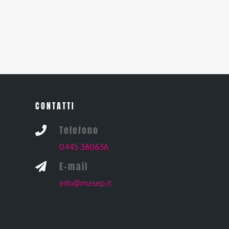
CONTATTI
Telefono

0445 360636
E-mail

info@masep.it