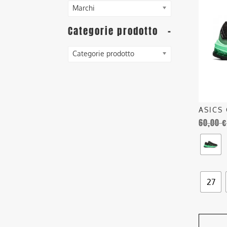
ha
Marchi
più
Categorie prodotto
-
varianti
Le
opzioni
Categorie prodotto
posson
essere
scelte
nella
ASICS 
pagina
60,00
€
del
prodott
27