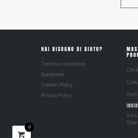
HAI BISOGNO DI AIUTO?
MAS
PRO
Termini e condizioni
Chi 
Spedizioni
Cont
Cookies Policy
Aiuti
Privacy Policy
INDI
Via 
Thie
0