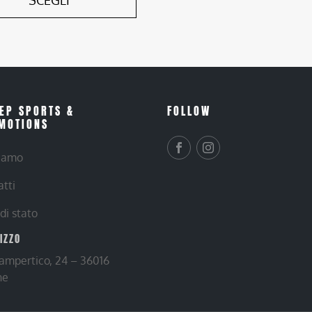
SCEGLI
EP SPORTS &
FOLLOW
MOTIONS
siamo
atti
 di stato
RIZZO
Lampertico, 24 – 36016
ne