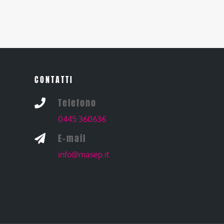
CONTATTI
Telefono

0445 360636
E-mail

info@masep.it