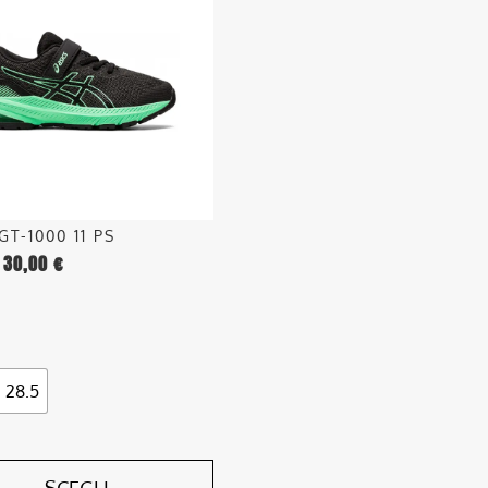
.
o
GT-1000 11 PS
30,00
€
o
28.5